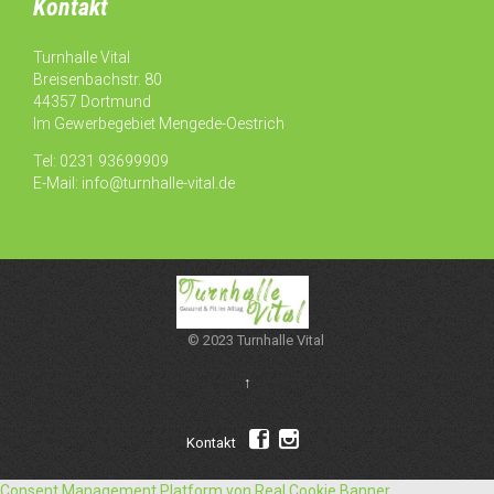
Kontakt
Turnhalle Vital
Breisenbachstr. 80
44357 Dortmund
Im Gewerbegebiet Mengede-Oestrich
Tel: 0231 93699909
E-Mail:
info@turnhalle-vital.de
© 2023 Turnhalle Vital
↑


Kontakt
Consent Management Platform von Real Cookie Banner