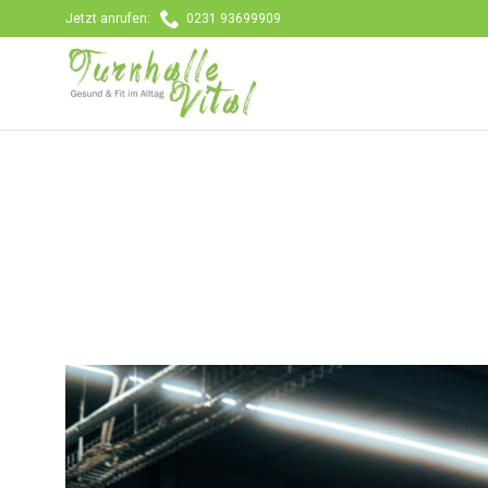

Jetzt anrufen:
0231 93699909