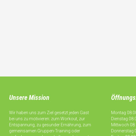
Unsere Mission
Öffnungs
Wir haben uns zum Ziel gesetzt jeden Gast
Montag 08:00
bei uns zu motivieren: zum Workout, zur
Dienstag 08:0
Entspannung, zu gesunder Ernährung, zum
Mittwoch 08:
gemeinsamen Gruppen-Training oder
Donnerstag 0