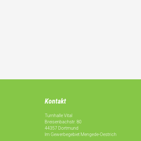
Kontakt
Turnhalle Vital
Breisenbachstr. 80
44357 Dortmund
Im Gewerbegebiet Mengede-Oestrich